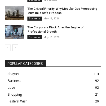
The Critical Priority: Why Modular Gas Processing
Must Be a Safe Process
May 18, 2026
Business
The Corporate Pivot: AI as the Engine of
Professional Growth
May 16, 2026
Business
POPULAR CATEGORIES
Shayari
114
Business
92
Love
92
Shopping
21
Festival Wish
20