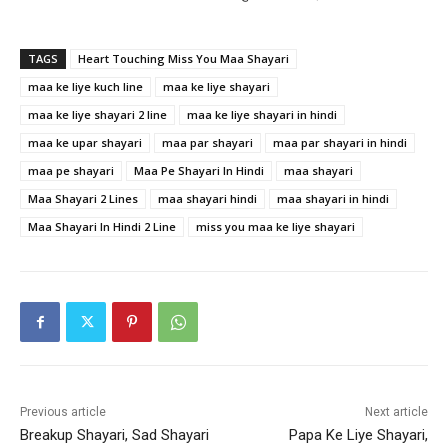
TAGS
Heart Touching Miss You Maa Shayari
maa ke liye kuch line
maa ke liye shayari
maa ke liye shayari 2 line
maa ke liye shayari in hindi
maa ke upar shayari
maa par shayari
maa par shayari in hindi
maa pe shayari
Maa Pe Shayari In Hindi
maa shayari
Maa Shayari 2 Lines
maa shayari hindi
maa shayari in hindi
Maa Shayari In Hindi 2 Line
miss you maa ke liye shayari
Previous article
Next article
Breakup Shayari, Sad Shayari
Papa Ke Liye Shayari,