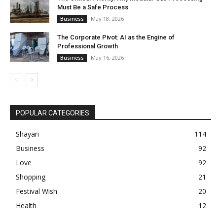
Must Be a Safe Process
May 18, 2026
Business
The Corporate Pivot: AI as the Engine of
Professional Growth
May 16, 2026
Business
POPULAR CATEGORIES
Shayari
114
Business
92
Love
92
Shopping
21
Festival Wish
20
Health
12