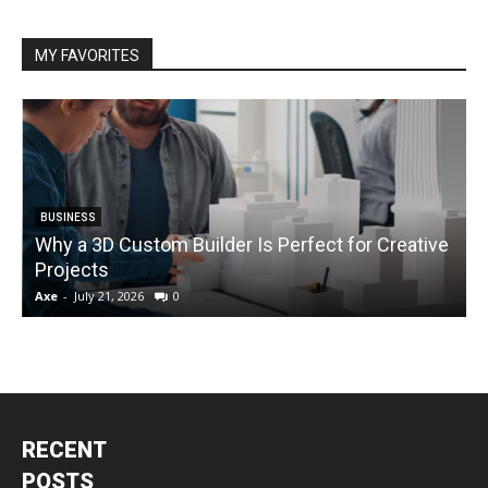
MY FAVORITES
BUSINESS
Why a 3D Custom Builder Is Perfect for Creative
Projects
C
Axe
-
July 21, 2026
0
A
RECENT
POSTS