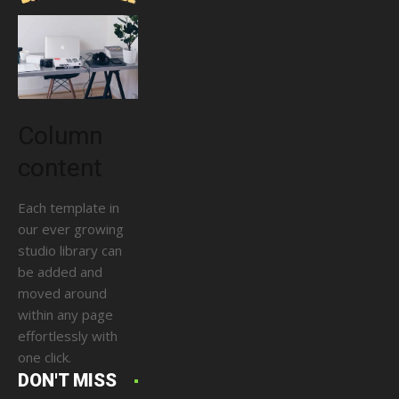
Column
content
Each template in
our ever growing
studio library can
be added and
moved around
within any page
effortlessly with
one click.
DON'T MISS